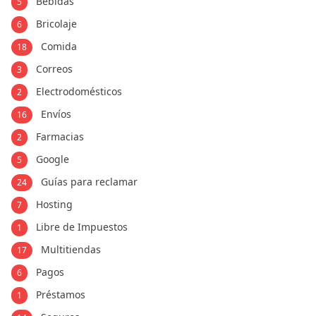
Bebidas
5
Bricolaje
6
Comida
18
Correos
3
Electrodomésticos
2
Envíos
16
Farmacias
2
Google
5
Guías para reclamar
24
Hosting
7
Libre de Impuestos
1
Multitiendas
17
Pagos
6
Préstamos
1