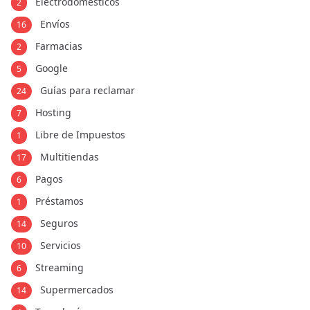
Electrodomésticos
2
Envíos
16
Farmacias
2
Google
5
Guías para reclamar
24
Hosting
7
Libre de Impuestos
1
Multitiendas
17
Pagos
6
Préstamos
1
Seguros
14
Servicios
10
Streaming
6
Supermercados
14