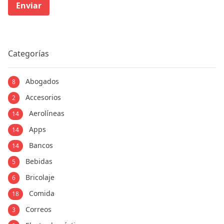
Enviar
Categorías
Abogados
8
Accesorios
2
Aerolíneas
14
Apps
14
Bancos
14
Bebidas
5
Bricolaje
6
Comida
18
Correos
3